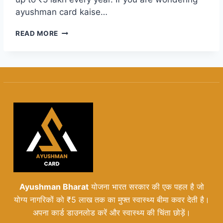
ayushman card kaise…
AYUSHMAN
READ MORE
CARD
KAISE
BANTA
HAI
2026:
APPLY
ONLINE
&
ELIGIBILITY
GUIDE
Ayushman Bharat
योजना भारत सरकार की एक पहल है जो
योग्य नागरिकों को ₹5 लाख तक का मुफ्त स्वास्थ्य बीमा कवर देती है।
अपना कार्ड डाउनलोड करें और स्वास्थ्य की चिंता छोड़ें।