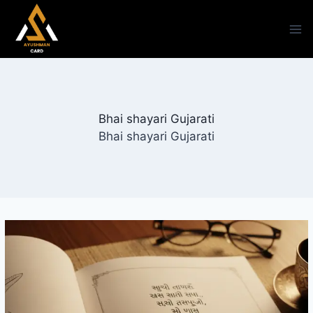
Skip
to
content
Bhai shayari Gujarati
Bhai shayari Gujarati