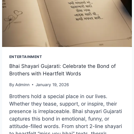
ENTERTAINMENT
Bhai Shayari Gujarati: Celebrate the Bond of
Brothers with Heartfelt Words
By
Adminn
January 19, 2026
Brothers hold a special place in our lives.
Whether they tease, support, or inspire, their
presence is irreplaceable. Bhai shayari Gujarati
captures this bond in emotional, funny, or
attitude-filled words. From short 2-line shayari
to heartfelt “miss you bhai” texts, there’s