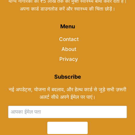
योग्य नागरिकों को ₹5 लाख तक का मुफ्त स्वास्थ्य बीमा कवर देती है।
अपना कार्ड डाउनलोड करें और स्वास्थ्य की चिंता छोड़ें।
Menu
Contact
About
Privacy
Subscribe
नई अपडेट्स, योजना में बदलाव, और हेल्थ कार्ड से जुड़े सभी ज़रूरी
अलर्ट सीधे अपने ईमेल पर पाएं।
Subscribe