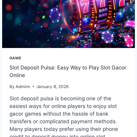
GAME
Slot Deposit Pulsa: Easy Way to Play Slot Gacor
Online
By
Adminn
January 8, 2026
Slot deposit pulsa is becoming one of the
easiest ways for online players to enjoy slot
gacor games without the hassle of bank
transfers or complicated payment methods.
Many players today prefer using their phone
credit to deposit money into online slot