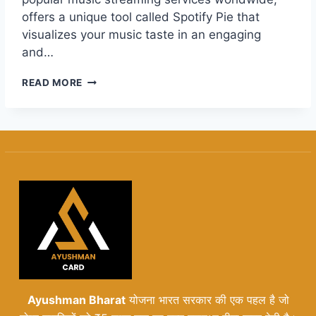
offers a unique tool called Spotify Pie that
visualizes your music taste in an engaging
and…
SPOTIFY
READ MORE
PIE:
DISCOVERING
YOUR
MUSIC
TASTE
IN
A
FUN
WAY
Ayushman Bharat
योजना भारत सरकार की एक पहल है जो